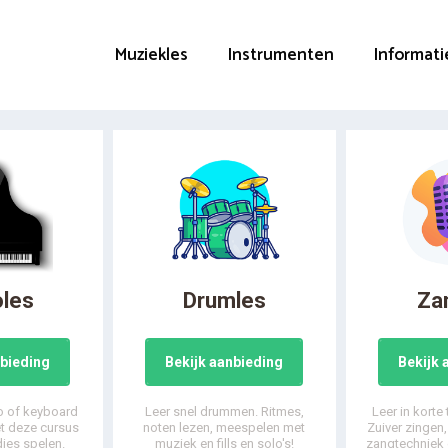
Muziekles
Instrumenten
Informati
oles
Drumles
Za
nbieding
Bekijk aanbieding
Bekijk 
o of keyboard
Leer snel drummen. Ritmes,
Leer in korte
et deze cursus
noten lezen, meespelen met
Zuiver zingen
djes spelen.
muziek en fills en solo's!
zangtechniek 