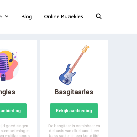
e
Blog
Online Muziekles
ngles
Basgitaarles
aanbieding
Bekijk aanbieding
 tijd goed zingen.
De basgitaar is onmisbaar en
, stemoefeningen,
de basis van elke band. Leer
en vrolijke songs!
bass spelen in een korte tijd!