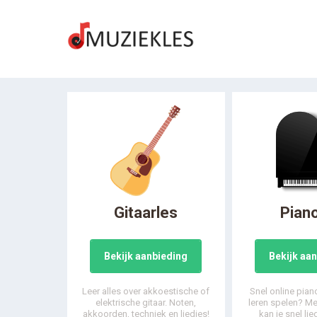
Spring
naar
inhoud
Gitaarles
Pian
Bekijk aanbieding
Bekijk aa
Leer alles over akkoestische of
Snel online pian
elektrische gitaar. Noten,
leren spelen? M
akkoorden, techniek en liedjes!
kan je snel lie