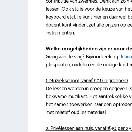
contributie van zwemles. Denk aan zo’n €
lessen. Ook sta je voor de keuze van het
keyboard etc). Je kunt hier en daar wel be
docent kunt vinden, zet alle prijzen op e
instrumenten.
Welke mogelijkheden zijn er voor de
Graag aan de slag? Bijvoorbeeld op
klari
pluspunten, nadelen en de nodige kosten.
1. Muziekschool, vanaf €21 (in groepen)
De lessen worden in groepen gegeven (st
bekwame muzikant. Het aantrekkelijke va
het samen toewerken naar een optreden.
met relatief oud lesmateriaal.
2. Privélessen aan huis, vanaf €30 per 2