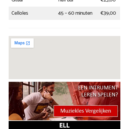
Gitaar
half uur
€23,00
Celloles
45 – 60 minuten
€39,00