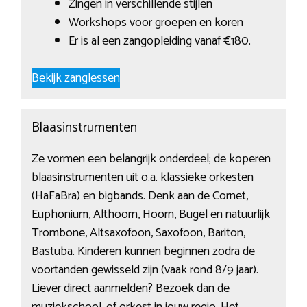
Zingen in verschillende stijlen
Workshops voor groepen en koren
Er is al een zangopleiding vanaf €180.
Bekijk zanglessen
Blaasinstrumenten
Ze vormen een belangrijk onderdeel; de koperen
blaasinstrumenten uit o.a. klassieke orkesten
(HaFaBra) en bigbands. Denk aan de Cornet,
Euphonium, Althoorn, Hoorn, Bugel en natuurlijk
Trombone, Altsaxofoon, Saxofoon, Bariton,
Bastuba. Kinderen kunnen beginnen zodra de
voortanden gewisseld zijn (vaak rond 8/9 jaar).
Liever direct aanmelden? Bezoek dan de
muziekschool, of orkest in jouw regio. Het