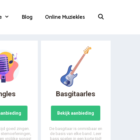
e
Blog
Online Muziekles
ngles
Basgitaarles
aanbieding
Bekijk aanbieding
 tijd goed zingen.
De basgitaar is onmisbaar en
, stemoefeningen,
de basis van elke band. Leer
en vrolijke songs!
bass spelen in een korte tijd!