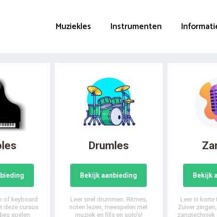
Muziekles
Instrumenten
Informati
oles
Drumles
Za
nbieding
Bekijk aanbieding
Bekijk 
o of keyboard
Leer snel drummen. Ritmes,
Leer in korte
et deze cursus
noten lezen, meespelen met
Zuiver zingen
djes spelen.
muziek en fills en solo's!
zangtechniek 