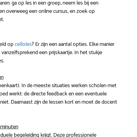
aren: ga op les in een groep, neem les bij een
jken overweeg een online cursus, en zoek op
t.
eeld op
celloles
? Er zijn een aantal opties. Elke manier
vanzelfsprekend een prijskaartje. In het stukje
s.
en
penkaart). In de meeste situaties werken scholen met
oed werkt: de directe feedback en een eventuele
iet. Daarnaast zijn de lessen kort en moet de docent
5 minuten
viduele begeleiding krijgt. Deze professionele