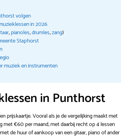
thorst volgen
muzieklessen in 2026
itaar
,
pianoles
,
drumles
,
zang
)
emeente Staphorst
en
regio
er muziek en instrumenten
lessen in Punthorst
 prijskaartje. Vooral als je de vergelijking maakt met
ng met €60 per maand, met daarbij recht op 4 lessen
 met de huur of aankoop van een gitaar, piano of ander