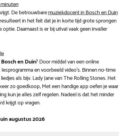
5 minuten
krijgt. De betrouwbare
muziekdocent in Bosch en Duin
resulteert in het feit dat je in korte tijd grote sprongen
 optie. Daarnaast is er bij uitval vaak geen invaller
le
 Bosch en Duin
? Door middel van een online
d lesprogramma en voorbeeld video’s. Binnen no-time
liedjes als bijv. Lady Jane van The Rolling Stones. Het
 10 keer zo goedkoop, Met een handige app oefen je waar
g kun je alles zelf regelen. Nadeel is dat het minder
rd krijgt op vragen.
Duin augustus 2026