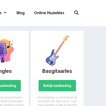
e
Blog
Online Muziekles
ngles
Basgitaarles
aanbieding
Bekijk aanbieding
 tijd goed zingen.
De basgitaar is onmisbaar en
, stemoefeningen,
de basis van elke band. Leer
en vrolijke songs!
bass spelen in een korte tijd!