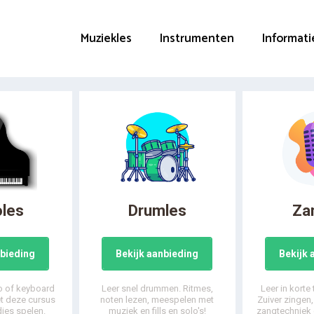
Muziekles
Instrumenten
Informati
oles
Drumles
Za
nbieding
Bekijk aanbieding
Bekijk 
o of keyboard
Leer snel drummen. Ritmes,
Leer in korte
et deze cursus
noten lezen, meespelen met
Zuiver zingen
djes spelen.
muziek en fills en solo's!
zangtechniek 