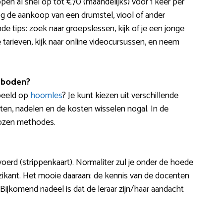
pen al snel op tot €70 (maandelijks) voor 1 keer per
og de aankoop van een drumstel, viool of ander
e tips: zoek naar groepslessen, kijk of je een jonge
tarieven, kijk naar online videocursussen, en neem
eboden?
rbeeld op
hoornles
? Je kunt kiezen uit verschillende
en, nadelen en de kosten wisselen nogal. In de
kozen methodes.
oerd (strippenkaart). Normaliter zul je onder de hoede
ant. Het mooie daaraan: de kennis van de docenten
 Bijkomend nadeel is dat de leraar zijn/haar aandacht