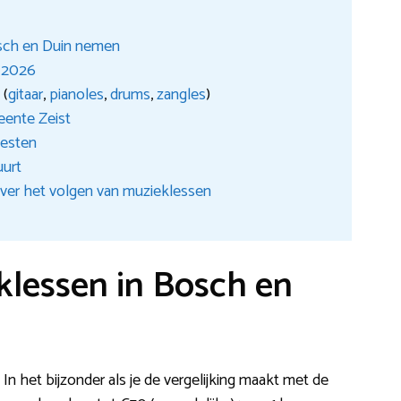
sch en Duin nemen
 2026
n
(
gitaar
,
pianoles
,
drums
,
zangles
)
eente Zeist
kesten
uurt
ver het volgen van muzieklessen
lessen in Bosch en
 In het bijzonder als je de vergelijking maakt met de