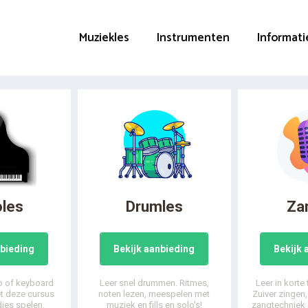
Muziekles
Instrumenten
Informati
oles
Drumles
Za
nbieding
Bekijk aanbieding
Bekijk 
o of keyboard
Leer snel drummen. Ritmes,
Leer in korte
et deze cursus
noten lezen, meespelen met
Zuiver zingen
djes spelen.
muziek en fills en solo's!
zangtechniek 