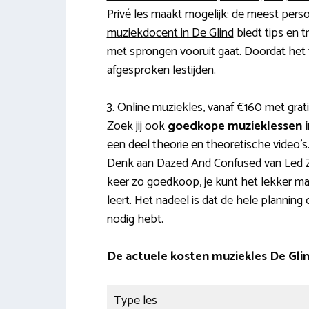
Privé les maakt mogelijk: de meest pers
muziekdocent in De Glind
biedt tips en t
met sprongen vooruit gaat. Doordat het 1-o
afgesproken lestijden.
3. Online muziekles, vanaf €160 met grat
Zoek jij ook
goedkope muzieklessen i
een deel theorie en theoretische video’s.
Denk aan Dazed And Confused van Led Zep
keer zo goedkoop, je kunt het lekker makk
leert. Het nadeel is dat de hele planning o
nodig hebt.
De actuele kosten muziekles De Gli
Type les