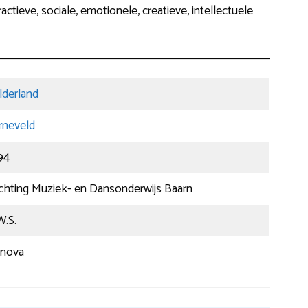
actieve, sociale, emotionele, creatieve, intellectuele
lderland
rneveld
94
ichting Muziek- en Dansonderwijs Baarn
W.S.
anova