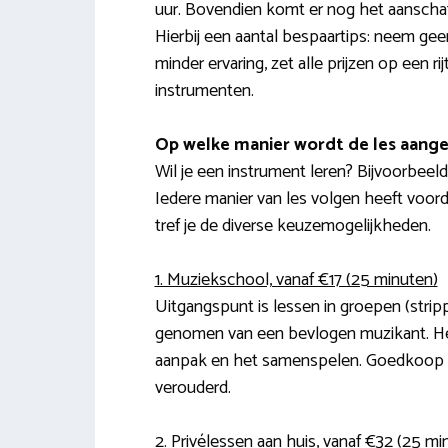
uur. Bovendien komt er nog het aanschaff
Hierbij een aantal bespaartips: neem geen
minder ervaring, zet alle prijzen op een r
instrumenten.
Op welke manier wordt de les aang
Wil je een instrument leren? Bijvoorbeel
Iedere manier van les volgen heeft voorde
tref je de diverse keuzemogelijkheden.
1. Muziekschool, vanaf €17 (25 minuten)
Uitgangspunt is lessen in groepen (stri
genomen van een bevlogen muzikant. Het 
aanpak en het samenspelen. Goedkoop is 
verouderd.
2. Privélessen aan huis, vanaf €32 (25 mi