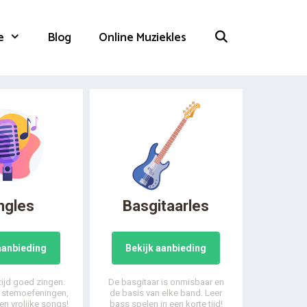
e
Blog
Online Muziekles
ngles
Basgitaarles
aanbieding
Bekijk aanbieding
 tijd goed zingen.
De basgitaar is onmisbaar en
, stemoefeningen,
de basis van elke band. Leer
en vrolijke songs!
bass spelen in een korte tijd!