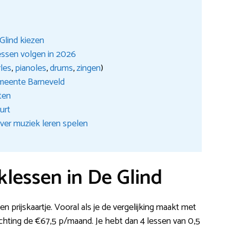
Glind kiezen
essen volgen in 2026
rles
,
pianoles
,
drums
,
zingen
)
emeente Barneveld
ten
urt
ver muziek leren spelen
lessen in De Glind
 prijskaartje. Vooral als je de vergelijking maakt met
richting de €67,5 p/maand. Je hebt dan 4 lessen van 0,5